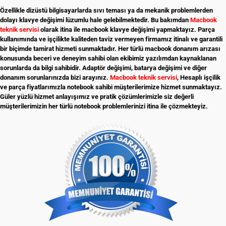
Özellikle dizüstü bilgisayarlarda sıvı teması ya da mekanik problemlerden
dolayı klavye değişimi lüzumlu hale gelebilmektedir. Bu bakımdan
Macbook
teknik servisi
olarak itina ile macbook klavye değişimi yapmaktayız. Parça
kullanımında ve işçilikte kaliteden taviz vermeyen firmamız itinalı ve garantili
bir biçimde tamirat hizmeti sunmaktadır. Her türlü macbook donanım arızası
konusunda beceri ve deneyim sahibi olan ekibimiz yazılımdan kaynaklanan
sorunlarda da bilgi sahibidir. Adaptör değişimi, batarya değişimi ve diğer
donanım sorunlarınızda bizi arayınız.
Macbook teknik servisi
,
Hesaplı işçilik
ve parça fiyatlarımızla notebook sahibi müşterilerimize hizmet sunmaktayız.
Güler yüzlü hizmet anlayışımız ve pratik çözümlerimizle siz değerli
müşterilerimizin her türlü notebook problemlerinizi itina ile çözmekteyiz.