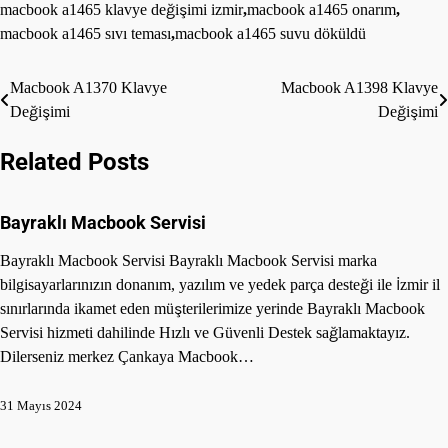
macbook a1465 klavye değişimi izmir
,
macbook a1465 onarım
,
macbook a1465 sıvı teması
,
macbook a1465 suvu döküldü
Yazı
Macbook A1370 Klavye
Macbook A1398 Klavye
Değişimi
Değişimi
gezinmesi
Related Posts
Bayraklı Macbook Servisi
Bayraklı Macbook Servisi Bayraklı Macbook Servisi marka
bilgisayarlarınızın donanım, yazılım ve yedek parça desteği ile İzmir il
sınırlarında ikamet eden müşterilerimize yerinde Bayraklı Macbook
Servisi hizmeti dahilinde Hızlı ve Güvenli Destek sağlamaktayız.
Dilerseniz merkez Çankaya Macbook…
31 Mayıs 2024