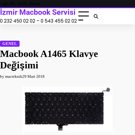
Skip
Ağu 09, 2026, Pazar
to
İzmir Macbook Servisi
content
0 232 450 02 02 – 0 543 455 02 02
GENEL
Macbook A1465 Klavye
Değişimi
by macteknik
29 Mart 2018