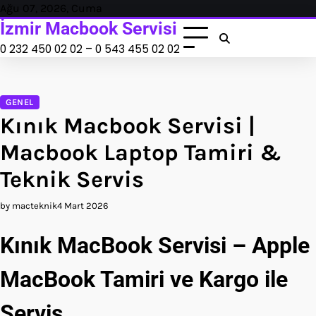
Skip
Ağu 07, 2026, Cuma
to
İzmir Macbook Servisi
content
0 232 450 02 02 – 0 543 455 02 02
GENEL
Kınık Macbook Servisi |
Macbook Laptop Tamiri &
Teknik Servis
by macteknik
4 Mart 2026
Kınık MacBook Servisi – Apple
MacBook Tamiri ve Kargo ile
Servis