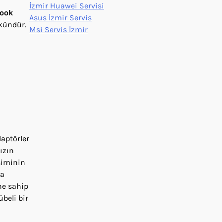
İzmir Huawei Servisi
ook
Asus İzmir Servis
kündür.
Msi Servis İzmir
aptörler
ızın
şiminin
ca
ne sahip
beli bir