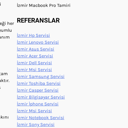
i
İzmir Macbook Pro Tamiri
REFERANSLAR
eği her
uyumlu
İzmir Hp Servisi
nanım
İzmir Lenovo Servisi
İzmir Asus Servisi
İzmir Acer Servisi
İzmir Dell Servisi
İzmir Msi Servisi
 tam
İzmir Samsung Servisi
ktır.
İzmir Toshiba Servisi
s
İzmir Casper Servisi
İzmir Bilgisayar Servisi
İzmir İphone Servisi
İzmir Msi Servisi
akını
İzmir Notebook Servisi
İzmir Sony Servisi