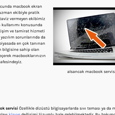
nucunda macbook ekran
uzman ekibiyle pratik
 taviz vermeyen ekibimiz
ça kullanımı konusunda
ğişim ve tamirat hizmeti
 yazılım sorunlarında da
 piyasada en çok tanınan
bilgisine sahip olan
 geçerek macbooklarınızın
safesindeyiz.
alsancak macbook servis
k servisi
Özellikle dizüstü bilgisayarlarda sıvı teması ya da
olayı
klavye
değişimi lüzumlu hale gelebilmektedir. Bu bakım