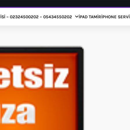
ISI – 02324500202 – 05434550202
IPAD TAMIR
IPHONE SERVI