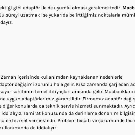
ktiği gibi adaptör ile de uyumlu olması gerekmektedir.
Macb
u süreyi uzatmak ise yukarıda belirttiğimiz noktalarla müm
zdayız.
i
Zaman içerisinde kullanımdan kaynaklanan nedenlerle
aptör değişimi zorunlu hale gelir. Kısa zamanda şarj eden ad
isayar sahibinin temel ihtiyaçları arasında gelir. Macbookların
ne uygun adaptörlerimiz garantilidir. Firmamız adaptör deği
e diğer konularda da teknik servis hizmeti sunmaktadır. Ayrı
da iddialıyız. Tamirat konusunda da derinleme donanım bilgisi
a ile hizmet vermektedir. Problem tespiti ve çözümünde tecrü
kullanımında da iddialıyız.