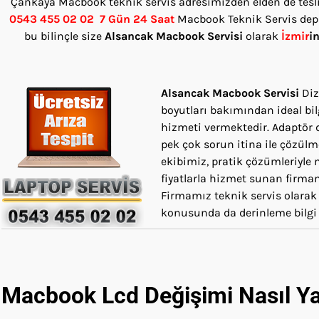
Çankaya Macbook teknik servis adresimizden elden de tesli
0543 455 02 02
7 Gün 24 Saat
Macbook Teknik Servis depar
bu bilinçle size
Alsancak
Macbook Servisi
olarak
İzmir
i
Alsancak
Macbook Servisi
Diz
boyutları bakımından ideal bi
hizmeti vermektedir. Adaptör
pek çok sorun itina ile çözülm
ekibimiz, pratik çözümleriyle 
fiyatlarla hizmet sunan firmam
Firmamız teknik servis olarak
konusunda da derinleme bilgi 
Macbook Lcd Değişimi Nasıl Ya