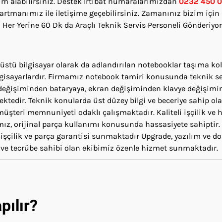
m alabilirsiniz. Destek İrtibat numaralarımızdan
0232 450 0
tmanımız ile iletişime geçebilirsiniz. Zamanınız bizim için 
n
Her Yerine 60 Dk da Araçlı Teknik Servis Personeli Gönderiyo
üstü bilgisayar olarak da adlandırılan notebooklar taşıma kol
lgisayarlardır. Firmamız notebook tamiri konusunda teknik se
 değişiminden bataryaya, ekran değişiminden klavye değişimi
ektedir. Teknik konularda üst düzey bilgi ve beceriye sahip ol
müşteri memnuniyeti odaklı çalışmaktadır. Kaliteli işçilik ve 
ız, orijinal parça kullanımı konusunda hassasiyete sahiptir.
 işçilik ve parça garantisi sunmaktadır Upgrade, yazılım ve 
ve tecrübe sahibi olan ekibimiz özenle hizmet sunmaktadır.
pılır?