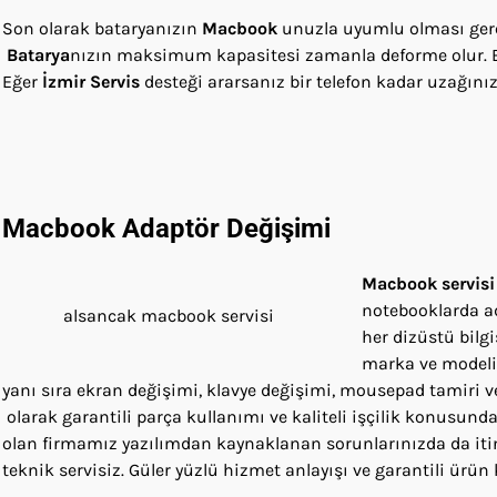
Son olarak bataryanızın
Macbook
unuzla uyumlu olması gere
Batarya
nızın maksimum kapasitesi zamanla deforme olur. B
Eğer
İzmir Servis
desteği ararsanız bir telefon kadar uzağını
Macbook
Adaptör Değişimi
Macbook servis
notebooklarda ad
alsancak macbook servisi
her dizüstü bilg
marka ve modeli
yanı sıra ekran değişimi, klavye değişimi, mousepad tamiri v
olarak garantili parça kullanımı ve kaliteli işçilik konusun
olan firmamız yazılımdan kaynaklanan sorunlarınızda da itin
teknik servisiz. Güler yüzlü hizmet anlayışı ve garantili ürün 