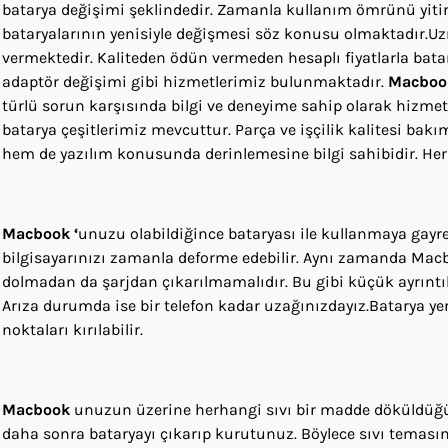
batarya değişimi şeklindedir. Zamanla kullanım ömrünü yit
bataryalarının yenisiyle değişmesi söz konusu olmaktadır.U
vermektedir. Kaliteden ödün vermeden hesaplı fiyatlarla batar
adaptör değişimi gibi hizmetlerimiz bulunmaktadır.
Macbook
türlü sorun karşısında bilgi ve deneyime sahip olarak hizme
batarya çeşitlerimiz mevcuttur. Parça ve işçilik kalitesi ba
hem de yazılım konusunda derinlemesine bilgi sahibidir. Her
Macbook
‘
unuzu olabildiğince bataryası ile kullanmaya gayret
bilgisayarınızı zamanla deforme edebilir. Aynı zamanda Macb
dolmadan da şarjdan çıkarılmamalıdır. Bu gibi küçük ayrıntıl
Arıza durumda ise
bir telefon kadar uzağınızdayız.
Batarya ye
noktaları kırılabilir.
Macbook
unuzun üzerine herhangi sıvı bir madde döküldüğün
daha sonra bataryayı çıkarıp kurutunuz. Böylece sıvı temasın