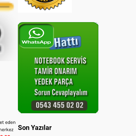
met eden
Son Yazılar
 merkez