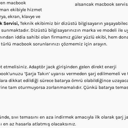
iren macbook
alsancak macbook servis
zman ekibiyle hizmet
ya, ekran, klavye ve
 Servisi,
Teknik ekibimiz bir dizüstü bilgisayarın yaşayabilec
t sunmaktadır. Dizüstü bilgisayarınızın marka ve modeli ile 
kımından iddia sahibi olan firmamız güler yüzlü ekibi, hem do
 türlü macbook sorunlarınızı çözmemiz için arayın.
 etmelisiniz. Adaptör jack girişinden gelen direkt enerji
ook’unuzu ‘Şarja Takın’ uyarısı vermeden şarj edilmemeli ve
ara dikkat edildiği sürece batarya ömrü olabildiğince uzayaca
rine tam oturmuyorsa zorlanmamalıdır. Çünkü batarya tema
de, sıvı temasını en aza indirmek amacıyla ilk olarak şarj j
ı en az hasarla atlatmış olacaksınız.