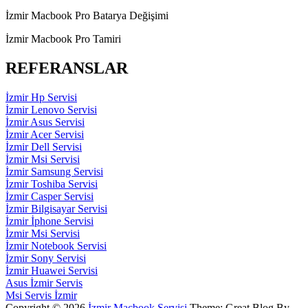
İzmir Macbook Pro Batarya Değişimi
İzmir Macbook Pro Tamiri
REFERANSLAR
İzmir Hp Servisi
İzmir Lenovo Servisi
İzmir Asus Servisi
İzmir Acer Servisi
İzmir Dell Servisi
İzmir Msi Servisi
İzmir Samsung Servisi
İzmir Toshiba Servisi
İzmir Casper Servisi
İzmir Bilgisayar Servisi
İzmir İphone Servisi
İzmir Msi Servisi
İzmir Notebook Servisi
İzmir Sony Servisi
İzmir Huawei Servisi
Asus İzmir Servis
Msi Servis İzmir
Copyright © 2026
İzmir Macbook Servisi
Theme: Great Blog By