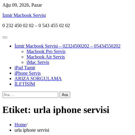
Skip
Ağu 09, 2026, Pazar
to
İzmir Macbook Servisi
content
0 232 450 02 02 – 0 543 455 02 02
İzmir Macbook Servisi – 02324500202 – 05434550202
Macbook Pro Servis
Macbook Air Servis
iMac Servis
iPad Tamir
iPhone Servis
ARIZA SORGULAMA
İLETİŞİM
Arama:
Etiket:
urla iphone servisi
Home
urla iphone servisi