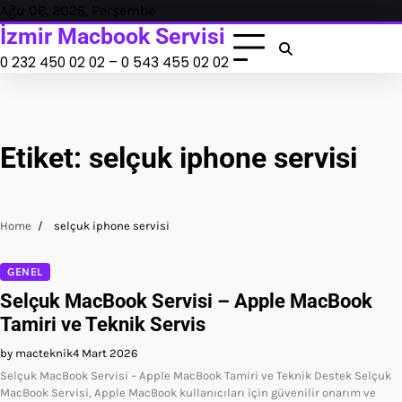
Skip
Ağu 06, 2026, Perşembe
to
İzmir Macbook Servisi
content
0 232 450 02 02 – 0 543 455 02 02
Etiket:
selçuk iphone servisi
Home
selçuk iphone servisi
GENEL
Selçuk MacBook Servisi – Apple MacBook
Tamiri ve Teknik Servis
by macteknik
4 Mart 2026
Selçuk MacBook Servisi – Apple MacBook Tamiri ve Teknik Destek Selçuk
MacBook Servisi, Apple MacBook kullanıcıları için güvenilir onarım ve