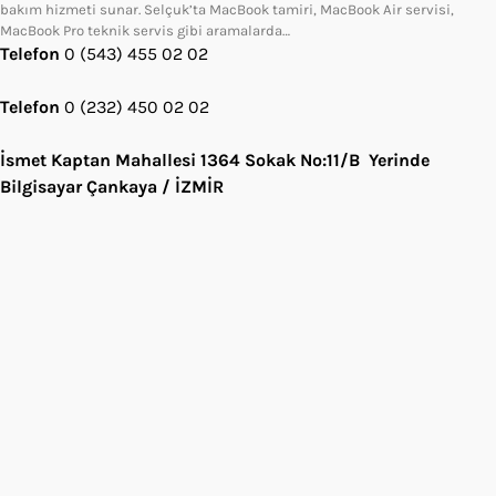
bakım hizmeti sunar. Selçuk’ta MacBook tamiri, MacBook Air servisi,
MacBook Pro teknik servis gibi aramalarda…
Telefon
0 (543) 455 02 02
Telefon
0 (232) 450 02 02
İsmet Kaptan Mahallesi 1364 Sokak No:11/B Yerinde
Bilgisayar Çankaya / İZMİR