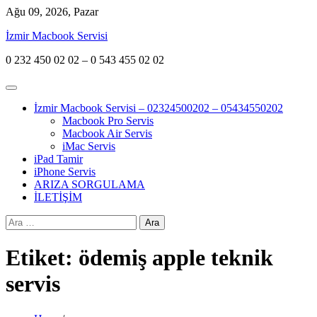
Skip
Ağu 09, 2026, Pazar
to
İzmir Macbook Servisi
content
0 232 450 02 02 – 0 543 455 02 02
İzmir Macbook Servisi – 02324500202 – 05434550202
Macbook Pro Servis
Macbook Air Servis
iMac Servis
iPad Tamir
iPhone Servis
ARIZA SORGULAMA
İLETİŞİM
Arama:
Etiket:
ödemiş apple teknik
servis