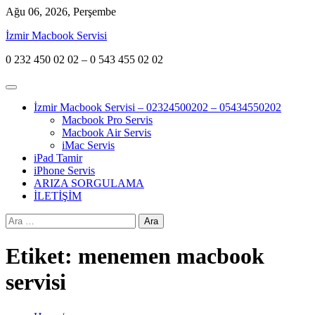
Skip
Ağu 06, 2026, Perşembe
to
İzmir Macbook Servisi
content
0 232 450 02 02 – 0 543 455 02 02
İzmir Macbook Servisi – 02324500202 – 05434550202
Macbook Pro Servis
Macbook Air Servis
iMac Servis
iPad Tamir
iPhone Servis
ARIZA SORGULAMA
İLETİŞİM
Arama:
Etiket:
menemen macbook
servisi