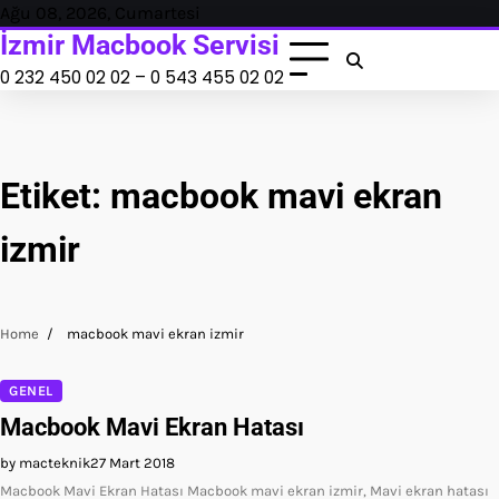
Skip
Ağu 08, 2026, Cumartesi
to
İzmir Macbook Servisi
content
0 232 450 02 02 – 0 543 455 02 02
Etiket:
macbook mavi ekran
izmir
Home
macbook mavi ekran izmir
GENEL
Macbook Mavi Ekran Hatası
by macteknik
27 Mart 2018
Macbook Mavi Ekran Hatası Macbook mavi ekran izmir, Mavi ekran hatası