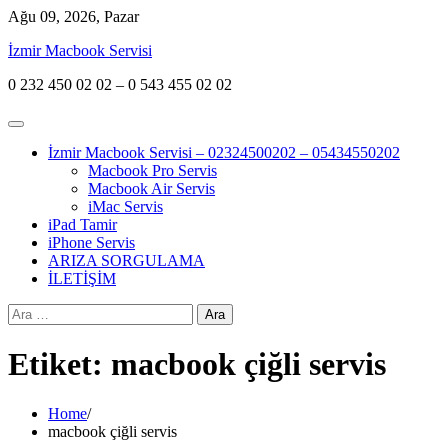
Skip
Ağu 09, 2026, Pazar
to
İzmir Macbook Servisi
content
0 232 450 02 02 – 0 543 455 02 02
İzmir Macbook Servisi – 02324500202 – 05434550202
Macbook Pro Servis
Macbook Air Servis
iMac Servis
iPad Tamir
iPhone Servis
ARIZA SORGULAMA
İLETİŞİM
Arama:
Etiket:
macbook çiğli servis
Home
macbook çiğli servis