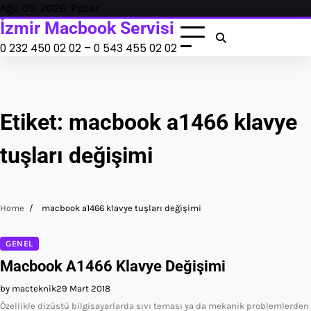
Skip
Ağu 09, 2026, Pazar
to
İzmir Macbook Servisi
content
0 232 450 02 02 – 0 543 455 02 02
Etiket:
macbook a1466 klavye
tuşları değişimi
Home
macbook a1466 klavye tuşları değişimi
GENEL
Macbook A1466 Klavye Değişimi
by macteknik
29 Mart 2018
Özellikle dizüstü bilgisayarlarda sıvı teması ya da mekanik problemlerden