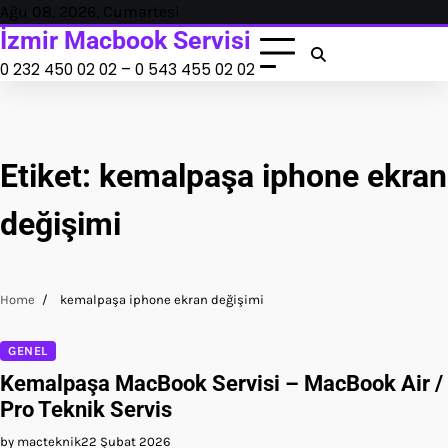
Skip
Ağu 08, 2026, Cumartesi
to
İzmir Macbook Servisi
content
0 232 450 02 02 – 0 543 455 02 02
Etiket:
kemalpaşa iphone ekran
değişimi
Home
kemalpaşa iphone ekran değişimi
GENEL
Kemalpaşa MacBook Servisi – MacBook Air /
Pro Teknik Servis
by macteknik
22 Şubat 2026