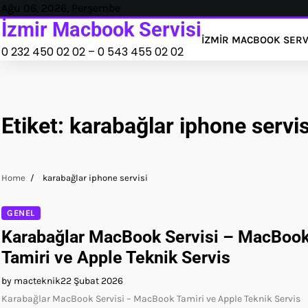
Skip
Ağu 06, 2026, Perşembe
to
İzmir Macbook Servisi
İZMIR MACBOOK SERV
content
0 232 450 02 02 – 0 543 455 02 02
Etiket:
karabağlar iphone servis
Home
karabağlar iphone servisi
GENEL
Karabağlar MacBook Servisi – MacBoo
Tamiri ve Apple Teknik Servis
by macteknik
22 Şubat 2026
Karabağlar MacBook Servisi – MacBook Tamiri ve Apple Teknik Servis