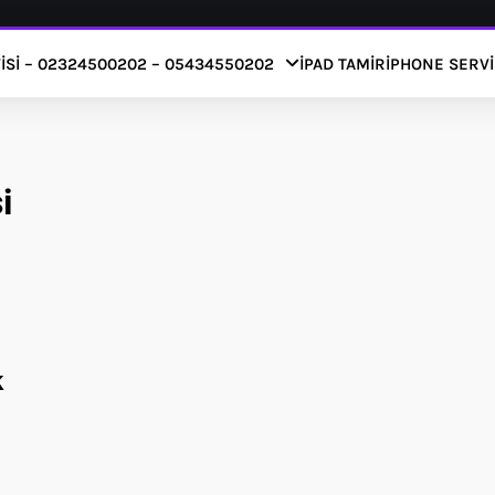
ISI – 02324500202 – 05434550202
IPAD TAMIR
IPHONE SERVI
i
k