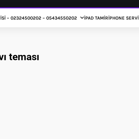
ISI – 02324500202 – 05434550202
IPAD TAMIR
IPHONE SERVI
vı teması