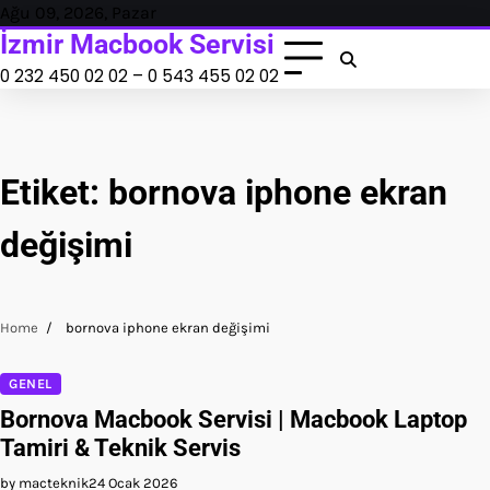
Skip
Ağu 09, 2026, Pazar
to
İzmir Macbook Servisi
content
0 232 450 02 02 – 0 543 455 02 02
Etiket:
bornova iphone ekran
değişimi
Home
bornova iphone ekran değişimi
GENEL
Bornova Macbook Servisi | Macbook Laptop
Tamiri & Teknik Servis
by macteknik
24 Ocak 2026