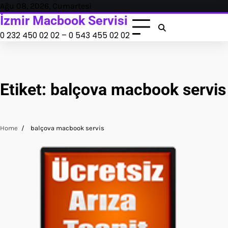
Skip
Ağu 08, 2026, Cumartesi
to
İzmir Macbook Servisi
content
0 232 450 02 02 – 0 543 455 02 02
Etiket:
balçova macbook servis
Home
balçova macbook servis