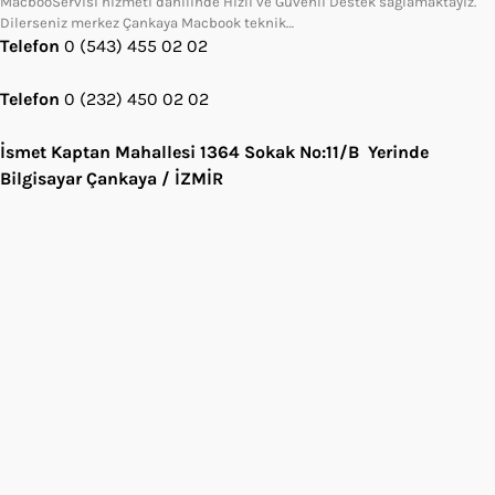
MacbooServisi hizmeti dahilinde Hızlı ve Güvenli Destek sağlamaktayız.
Dilerseniz merkez Çankaya Macbook teknik…
Telefon
0 (543) 455 02 02
Telefon
0 (232) 450 02 02
İsmet Kaptan Mahallesi 1364 Sokak No:11/B Yerinde
Bilgisayar Çankaya / İZMİR