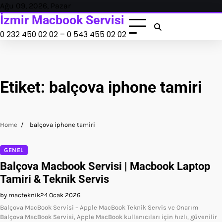
Skip
Ağu 09, 2026, Pazar
to
İzmir Macbook Servisi
content
0 232 450 02 02 – 0 543 455 02 02
Etiket:
balçova iphone tamiri
Home
balçova iphone tamiri
GENEL
Balçova Macbook Servisi | Macbook Laptop
Tamiri & Teknik Servis
by macteknik
24 Ocak 2026
Balçova MacBook Servisi – Apple MacBook Teknik Servis ve Onarım
Balçova MacBook Servisi, Apple MacBook kullanıcıları için hızlı, güvenilir