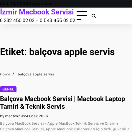
Skip
Ağu 06, 2026, Perşembe
to
İzmir Macbook Servisi
content
0 232 450 02 02 – 0 543 455 02 02
Etiket:
balçova apple servis
Home
balçova apple servis
GENEL
Balçova Macbook Servisi | Macbook Laptop
Tamiri & Teknik Servis
by macteknik
24 Ocak 2026
Balçova MacBook Servisi – Apple MacBook Teknik Servis ve Onarım
Balçova MacBook Servisi, Apple MacBook kullanıcıları için hızlı, güvenilir